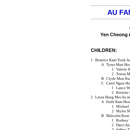
AU FA
Yen Cheong 
CHILDREN:
1
Beatrice Kam Yook Au
A
Tyrus Mun Hoo
1
Valerie 
2
Teresa M
B
Clyde Mun Kw
C
Carol Ngun Ho
1
Lance W
2
Kristine
2
Laura Hung Mei Au m
A
Faith Kam How
1
Michael
2
Myles S
B
Malcolm Kwai 
1
Rodney
2
Darci A
3
Jeffrey 