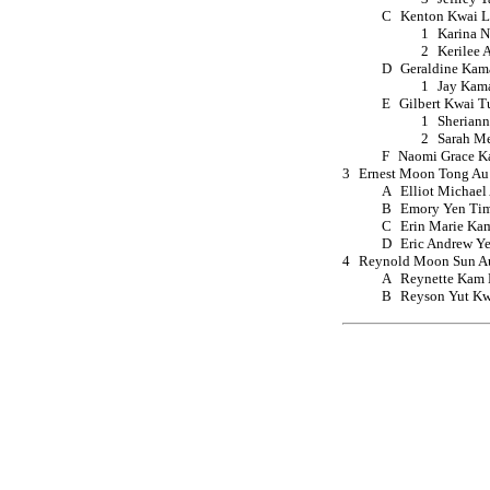
C
Kenton Kwai L
1
Karina N
2
Kerilee 
D
Geraldine Kama
1
Jay Kama
E
Gilbert Kwai T
1
Sheriann
2
Sarah Me
F
Naomi Grace K
3
Ernest Moon Tong Au 
A
Elliot Michael
B
Emory Yen Ti
C
Erin Marie Ka
D
Eric Andrew Y
4
Reynold Moon Sun Au
A
Reynette Kam
B
Reyson Yut K