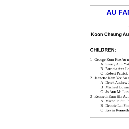
AU FA
Koon Cheung Au
CHILDREN:
1
George Kum Kee Au m
A
Sherry Ann Yo
B
Patricia Ann 
C
Robert Patric
2
Jeanette Kam Yee Au 
A
Derek Andrew 
B
Michael Edwar
C
Jo Ann Mi Lu
3
Kenneth Kam Hin Au 
A
Michelle Siu P
B
Debbie Lai Pi
C
Kevin Kenneth